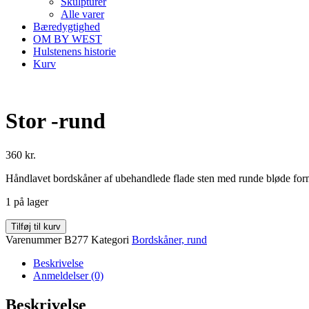
Skulpturer
Alle varer
Bæredygtighed
OM BY WEST
Hulstenens historie
Kurv
Stor -rund
360
kr.
Håndlavet bordskåner af ubehandlede flade sten med runde bløde for
1 på lager
Stor
Tilføj til kurv
-
Varenummer
B277
Kategori
Bordskåner, rund
rund
antal
Beskrivelse
Anmeldelser (0)
Beskrivelse