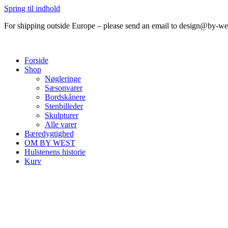
Spring til indhold
For shipping outside Europe – please send an email to design@by-w
Forside
Shop
Nøgleringe
Sæsonvarer
Bordskånere
Stenbilleder
Skulpturer
Alle varer
Bæredygtighed
OM BY WEST
Hulstenens historie
Kurv