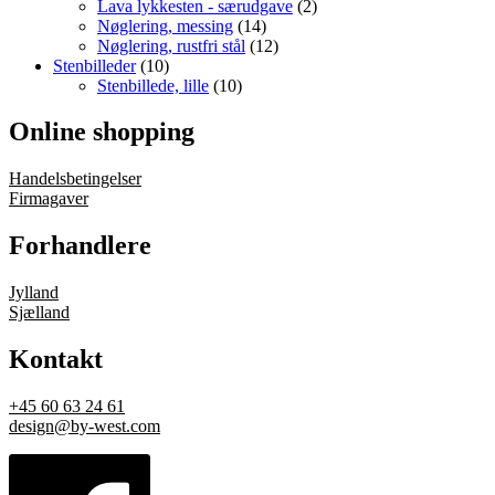
Lava lykkesten - særudgave
(2)
Nøglering, messing
(14)
Nøglering, rustfri stål
(12)
Stenbilleder
(10)
Stenbillede, lille
(10)
Online shopping
Handelsbetingelser
Firmagaver
Forhandlere
Jylland
Sjælland
Kontakt
+45 60 63 24 61
design@by-west.com