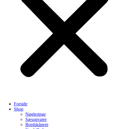
Forside
Shop
Nøgleringe
Sæsonvarer
Bordskånere