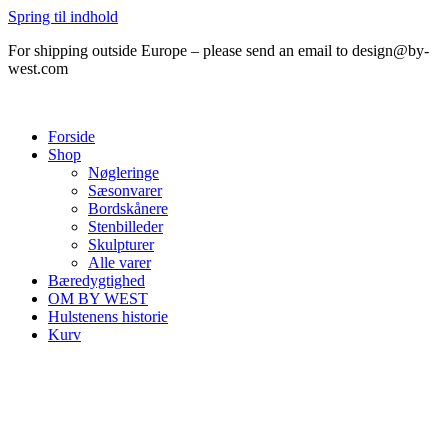
Spring til indhold
For shipping outside Europe – please send an email to design@by-
west.com
Forside
Shop
Nøgleringe
Sæsonvarer
Bordskånere
Stenbilleder
Skulpturer
Alle varer
Bæredygtighed
OM BY WEST
Hulstenens historie
Kurv