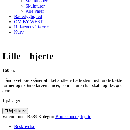
Stenbilleder
Skulpturer
Alle varer
Bæredygtighed
OM BY WEST
Hulstenens historie
Kurv
Lille – hjerte
160
kr.
Håndlavet bordskåner af ubehandlede flade sten med runde bløde
former og skønne farvenuancer, som naturen har skabt og designet
dem
1 på lager
Lille
Tilføj til kurv
-
Varenummer
B289
Kategori
Bordskånere, hjerte
hjerte
antal
Beskrivelse